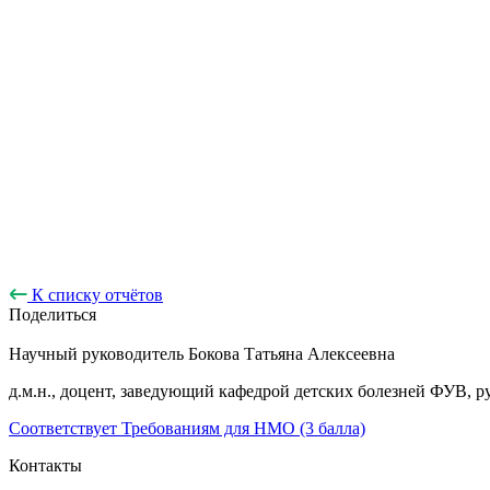
К списку отчётов
Поделиться
Научный руководитель
Бокова Татьяна Алексеевна
д.м.н., доцент, заведующий кафедрой детских болезней ФУВ
Соответствует Требованиям для НМО (3 балла)
Контакты