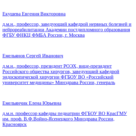
Екушева Евгения Викторовна
д.м.н., профессор, заведующий кафедрой нервных болезней и
нейрореабилитации Академии постдипломного образования
ФГБУ ФНКЦ ФМБА России, г. Москва
Емельянов Сергей Иванович
д.м.н., профессор, президент РОЭХ, вице-президент
Российского общества хирургов, заведующий кафедрой
эндоскопической хирургии ФГБОУ ВО «Российский
университет медицины» Минздрава России, генераль
Емельянчик Елена Юрьевна
д.м.н. профессор кафедры педиатрии ФГБОУ ВО КрасГМУ
им. проф. В.Ф.Войно-Ясенецкого Минздрава России,
Красноярск