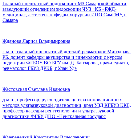
Главный внештатный эндоскопист МЗ Самарской области,
заведующий отделением эндоскопии ЧУЗ «КБ «РЖД-
медицина», ассистент кафедры хирургии ИПО СамГМУ, г.
Самара
Жданова Лариса Владимировна
к.м.н., главный внештатный детский ревматолог Минздрава
РБ, доцент кафедры акушерства и гинекологии с курсом
педиатрии ФГБОУ ВО БГУ им. Д. Банзарова, врач-педиатр,
ревматолог ГБУЗ ДРКБ, г.Улан-Удэ
Жестовская Светлана Ивановна
д.м.н., профессор, руководитель центра инновационных
методов ультразвуковой диагностики, врач УЗД КГБУЗ ККБ,
профессор кафедры рентгенологии и ультразвуковой
диагностики ФГБУ ДПО «Центральная государс
Жмеренецкий Константин Вячеславович