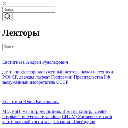
Лекторы
Евстигнеев Андрей Рудольфович
д.т.н., профессор, заслуженный деятель науки и техники
РСФСР, дважды лауреат Госпремии Правительства РФ,
заслуженный изобретатель СССР
Евсютина Юлия Викторовна
MD, PhD, магистр медицины. Врач психиатр. Centre
hospitalier universitaire vaudois (CHUV) Университетский
кантональный госпиталь, Лозанна, Швейцария