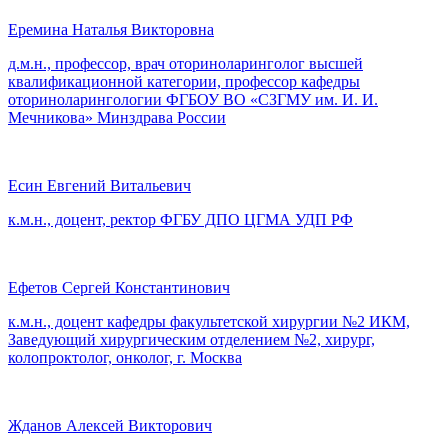
Еремина Наталья Викторовна
д.м.н., профессор, врач оториноларинголог высшей
квалификационной категории, профессор кафедры
оториноларингологии ФГБОУ ВО «СЗГМУ им. И. И.
Мечникова» Минздрава России
Есин Евгений Витальевич
к.м.н., доцент, ректор ФГБУ ДПО ЦГМА УДП РФ
Ефетов Сергей Константинович
к.м.н., доцент кафедры факультетской хирургии №2 ИКМ,
Заведующий хирургическим отделением №2, хирург,
колопроктолог, онколог, г. Москва
Жданов Алексей Викторович