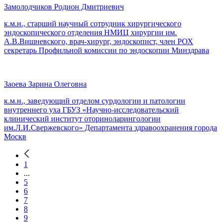
Замолодчиков Родион Дмитриевич
к.м.н., старший научный сотрудник хирургического
эндоскопического отделения НМИЦ хирургии им.
А.В.Вишневского, врач-хирург, эндоскопист, член РОХ
секретарь Профильной комиссии по эндоскопии Минздрава
Заоева Зарина Олеговна
к.м.н., заведующий отделом сурдологии и патологии
внутреннего уха ГБУЗ «Научно-исследовательский
клинический институт оториноларингологии
им.Л.И.Свержевского» Департамента здравоохранения города
Москв
1
...
5
6
7
8
9