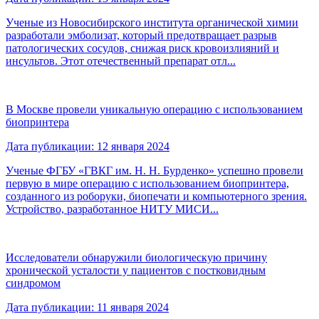
Ученые из Новосибирского института органической химии
разработали эмболизат, который предотвращает разрыв
патологических сосудов, снижая риск кровоизлияний и
инсультов. Этот отечественный препарат отл...
В Москве провели уникальную операцию с использованием
биопринтера
Дата публикации: 12 января 2024
Ученые ФГБУ «ГВКГ им. Н. Н. Бурденко» успешно провели
первую в мире операцию с использованием биопринтера,
созданного из роборуки, биопечати и компьютерного зрения.
Устройство, разработанное НИТУ МИСИ...
Исследователи обнаружили биологическую причину
хронической усталости у пациентов с постковидным
синдромом
Дата публикации: 11 января 2024