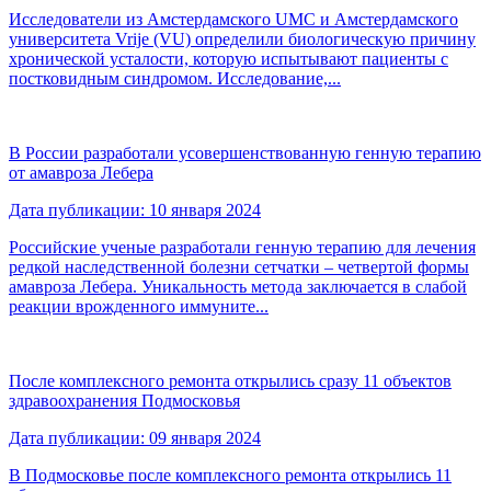
Исследователи из Амстердамского UMC и Амстердамского
университета Vrije (VU) определили биологическую причину
хронической усталости, которую испытывают пациенты с
постковидным синдромом. Исследование,...
В России разработали усовершенствованную генную терапию
от амавроза Лебера
Дата публикации: 10 января 2024
Российские ученые разработали генную терапию для лечения
редкой наследственной болезни сетчатки – четвертой формы
амавроза Лебера. Уникальность метода заключается в слабой
реакции врожденного иммуните...
После комплексного ремонта открылись сразу 11 объектов
здравоохранения Подмосковья
Дата публикации: 09 января 2024
В Подмосковье после комплексного ремонта открылись 11