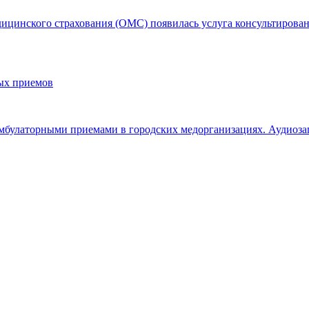
едицинского страхования (ОМС) появилась услуга консультирова
ых приемов
амбулаторными приемами в городских медорганизациях. Аудиоз