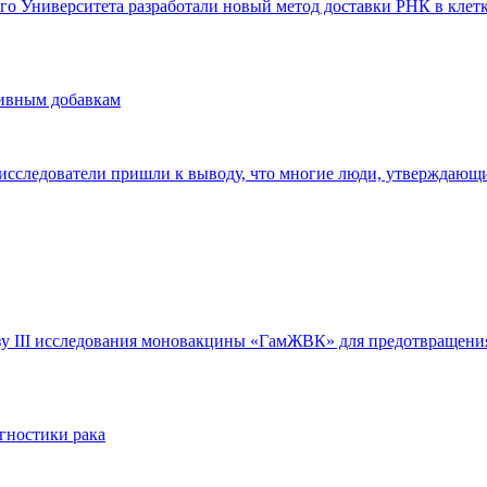
о Университета разработали новый метод доставки РНК в клетк
ивным добавкам
исследователи пришли к выводу, что многие люди, утверждающи
 III исследования моновакцины «ГамЖВК» для предотвращения ко
гностики рака