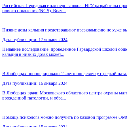
Российская Передовая инженерная школа НГУ разработала прог
нового поколения (NGS). Врач...
Низкие дозы кальция предотвращают преэклампсию не хуже в
Дата публикации: 17 января 2024
Недавнее исследование, проведенное Гарвардской школой обще
кальция в низких дозах может...
В Люберцах прооперировали 11-летнюю девочку с редкой пата
Дата публикации: 16 января 2024
В Люберцах врачи Московского областного центра охраны мате
врожденной патологии, и обра...
Помощь психолога можно получить по базовой программе ОМ
Дата публикации: 15 января 2024