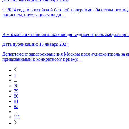
С 2024 года в российской базовой программе обязательного м
пациенты, находящиеся на ди...
В московских поликлиниках вводят аудиоконтроль амбулаторн
Дата публикации: 15 января 2024
Департамент здравоохранения Москвы ввел аудиоконтроль за 
привязанными к конкретному приему,...
1
...
78
79
80
81
82
...
112