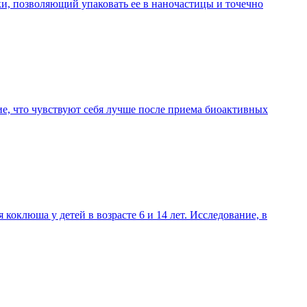
и, позволяющий упаковать ее в наночастицы и точечно
е, что чувствуют себя лучше после приема биоактивных
клюша у детей в возрасте 6 и 14 лет. Исследование, в