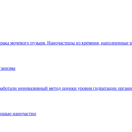
 рака мочевого пузыря. Наночастицы из кремния, наполненные 
ганизма
работали неинвазивный метод оценки уровня гидратации органи
мощью наночастиц