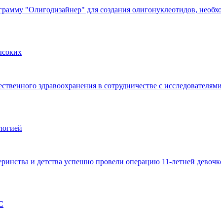
рамму "Олигодизайнер" для создания олигонуклеотидов, необхо
ысоких
ственного здравоохранения в сотрудничестве с исследователями
логией
ринства и детства успешно провели операцию 11-летней девочке
С