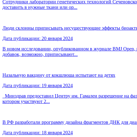
Сотрудники лаборатории генетических технологий Сеченовског
доставить в нужные ткани или ор...
Люди склонны приписывать несуществующие эффекты биоакт
Дата публикации: 20 января 2024
В новом исследовании, опубликованном в журнале BMJ Open, 
добавок, возможно, приписывают...
Назальную вакцину от кокшлюша испытают на детях
Дата публикации: 19 января 2024
Минздрав предоставил Центру им. Гамалеи разрешение на фазу
котором участвуют 2...
В РФ разработали ррограмму дизайна фрагментов ДНК для диа
Дата публикации: 18 января 2024