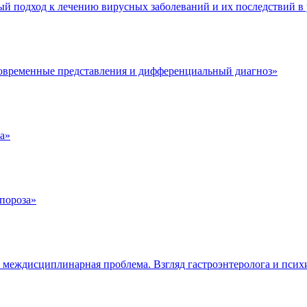
 подход к лечению вирусных заболеваний и их последствий в 
 современные представления и дифференциальный диагноз»
а»
пороза»
междисциплинарная проблема. Взгляд гастроэнтеролога и псих