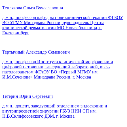
Теплякова Ольга Вячеславовна
д.м.н., профессор кафедры поликлинической терапии ФГБОУ
ВО УГМУ Минздрава России, руководитель Центра
клинической ревматологии МО Новая больница, г.
Екатеринбург
Тертычный Александр Семенович
д.м.н., профессор Института клинической морфологии и
цифровой патологии, заведующий лабораторией, врач-
патологоанатом ФГАОУ ВО «Первый МГМУ им.
И.М.Сеченова» Минздрава России, г. Москва
Тетерин Юрий Сергеевич
д.м.н., доцент, заведующий отделением эндоскопии и
внутрипросветной хирургии ГБУЗ НИИ СП им.
Н.В.Склифосовского ДЗМ, г. Москва