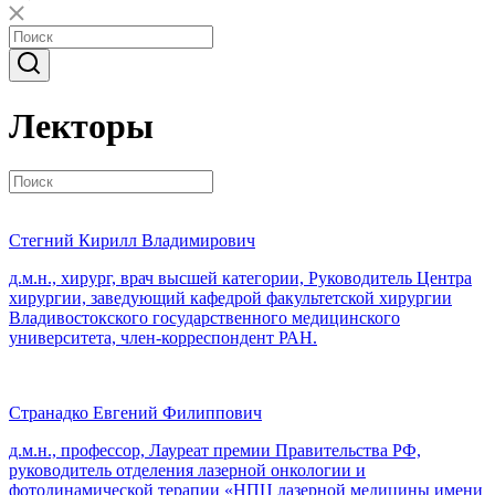
Лекторы
Стегний Кирилл Владимирович
д.м.н., хирург, врач высшей категории, Руководитель Центра
хирургии, заведующий кафедрой факультетской хирургии
Владивостокского государственного медицинского
университета, член-корреспондент РАН.
Странадко Евгений Филиппович
д.м.н., профессор, Лауреат премии Правительства РФ,
руководитель отделения лазерной онкологии и
фотодинамической терапии «НПЦ лазерной медицины имени