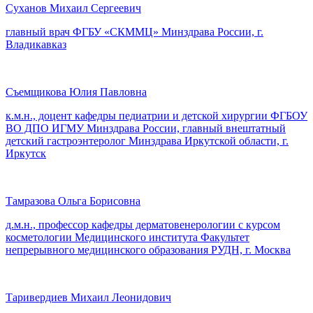
Суханов Михаил Сергеевич
главный врач ФГБУ «СКММЦ» Минздрава России, г.
Владикавказ
Съемщикова Юлия Павловна
к.м.н., доцент кафедры педиатрии и детской хирургии ФГБОУ
ВО ДПО ИГМУ Минздрава России, главный внештатный
детский гастроэнтеролог Минздрава Иркутской области, г.
Иркутск
Тамразова Ольга Борисовна
д.м.н., профессор кафедры дерматовенерологии с курсом
косметологии Медицинского института Факультет
непрерывного медицинского образования РУДН, г. Москва
Таривердиев Михаил Леонидович