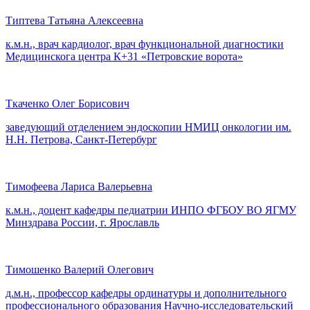
Типтева Татьяна Алексеевна
к.м.н., врач кардиолог, врач функциональной диагностики
Медицинскога центра К+31 «Петровские ворота»
Ткаченко Олег Борисович
заведующий отделением эндоскопии НМИЦ онкологии им.
Н.Н. Петрова, Санкт-Петербург
Тимофеева Лариса Валерьевна
к.м.н., доцент кафедры педиатрии ИНПО ФГБОУ ВО ЯГМУ
Минздрава России, г. Ярославль
Тимошенко Валерий Олегович
д.м.н., профессор кафедры ординатуры и дополнительного
профессионального образования Научно-исследовательский