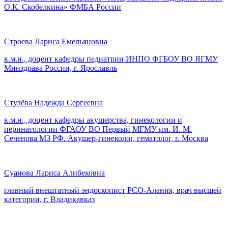
О.К. Скобелкина» ФМБА России
Строева Лариса Емельяновна
к.м.н., доцент кафедры педиатрии ИНПО ФГБОУ ВО ЯГМУ
Минздрава России, г. Ярославль
Стулёва Надежда Сергеевна
к.м.н., доцент кафедры акушерства, гинекологии и
перинатологии ФГАОУ ВО Первый МГМУ им. И. М.
Сеченова МЗ РФ. Акушер-гинеколог, гематолог, г. Москва
Суанова Лариса Алибековна
главный внештатный эндоскопист РСО-Алания, врач высшей
категории, г. Владикавказ