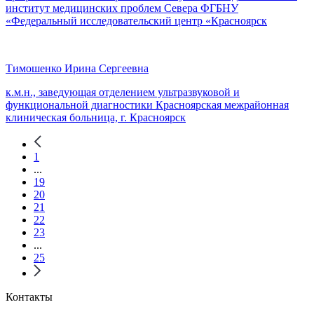
институт медицинских проблем Севера ФГБНУ
«Федеральный исследовательский центр «Красноярск
Тимошенко Ирина Сергеевна
к.м.н., заведующая отделением ультразвуковой и
функциональной диагностики Красноярская межрайонная
клиническая больница, г. Красноярск
1
...
19
20
21
22
23
...
25
Контакты