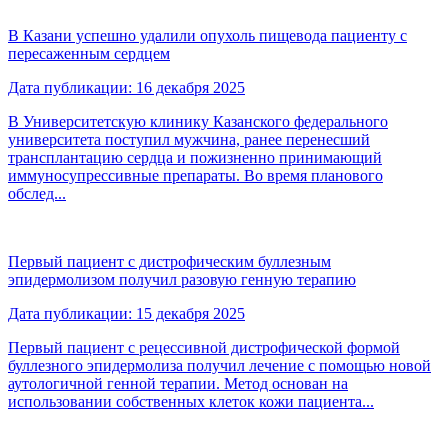
В Казани успешно удалили опухоль пищевода пациенту с
пересаженным сердцем
Дата публикации: 16 декабря 2025
В Университетскую клинику Казанского федерального
университета поступил мужчина, ранее перенесший
трансплантацию сердца и пожизненно принимающий
иммуносупрессивные препараты. Во время планового
обслед...
Первый пациент с дистрофическим буллезным
эпидермолизом получил разовую генную терапию
Дата публикации: 15 декабря 2025
Первый пациент с рецессивной дистрофической формой
буллезного эпидермолиза получил лечение с помощью новой
аутологичной генной терапии. Метод основан на
использовании собственных клеток кожи пациента...