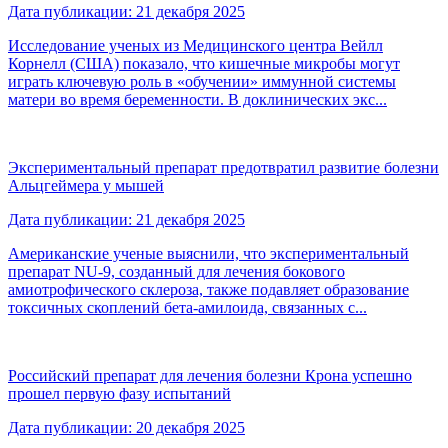
Дата публикации: 21 декабря 2025
Исследование ученых из Медицинского центра Вейлл
Корнелл (США) показало, что кишечные микробы могут
играть ключевую роль в «обучении» иммунной системы
матери во время беременности. В доклинических экс...
Экспериментальный препарат предотвратил развитие болезни
Альцгеймера у мышей
Дата публикации: 21 декабря 2025
Американские ученые выяснили, что экспериментальный
препарат NU-9, созданный для лечения бокового
амиотрофического склероза, также подавляет образование
токсичных скоплений бета-амилоида, связанных с...
Российский препарат для лечения болезни Крона успешно
прошел первую фазу испытаний
Дата публикации: 20 декабря 2025