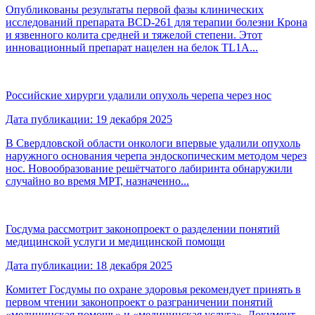
Опубликованы результаты первой фазы клинических
исследований препарата BCD-261 для терапии болезни Крона
и язвенного колита средней и тяжелой степени. Этот
инновационный препарат нацелен на белок TL1A...
Российские хирурги удалили опухоль черепа через нос
Дата публикации: 19 декабря 2025
В Свердловской области онкологи впервые удалили опухоль
наружного основания черепа эндоскопическим методом через
нос. Новообразование решётчатого лабиринта обнаружили
случайно во время МРТ, назначенно...
Госдума рассмотрит законопроект о разделении понятий
медицинской услуги и медицинской помощи
Дата публикации: 18 декабря 2025
Комитет Госдумы по охране здоровья рекомендует принять в
первом чтении законопроект о разграничении понятий
«медицинская помощь» и «медицинская услуга». Документ