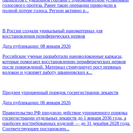
голосового протеза. Ранее такие операции приводили к
полной потере голоса. Регион активно р...
В России создали уникальный наноматериал для
восстановления периферических нервов
Дата публикации: 08 января 2026
Российские ученые разработали нановолоконные каркасы,
которые помогают восстановлению периферических нервов
после повреждений. Материал стимулирует рост нервных
волокон и ускоряет работу шванновских к...
Продлен упрощенный порядок госрегистрации лекарств
Дата публикации: 06 января 2026
Правительство РФ продлило действие упрощенного порядка
госрегистрации отдельных лекарств до 1 января 2036 года, а
наиболее востребованных изделий — до 31 декабря 2028 года.
Соответствующее постановлен...