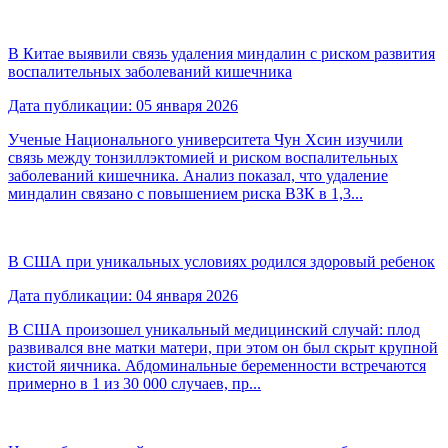
В Китае выявили связь удаления миндалин с риском развития
воспалительных заболеваний кишечника
Дата публикации: 05 января 2026
Ученые Национального университета Чун Хсин изучили
связь между тонзиллэктомией и риском воспалительных
заболеваний кишечника. Анализ показал, что удаление
миндалин связано с повышением риска ВЗК в 1,3...
В США при уникальных условиях родился здоровый ребенок
Дата публикации: 04 января 2026
В США произошел уникальный медицинский случай: плод
развивался вне матки матери, при этом он был скрыт крупной
кистой яичника. Абдоминальные беременности встречаются
примерно в 1 из 30 000 случаев, пр...