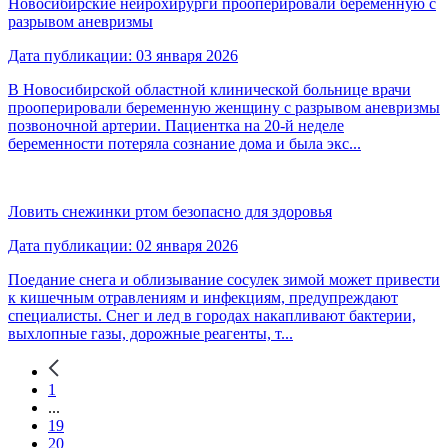
Новосибирские нейрохирурги прооперировали беременную с
разрывом аневризмы
Дата публикации: 03 января 2026
В Новосибирской областной клинической больнице врачи
прооперировали беременную женщину с разрывом аневризмы
позвоночной артерии. Пациентка на 20-й неделе
беременности потеряла сознание дома и была экс...
Ловить снежинки ртом безопасно для здоровья
Дата публикации: 02 января 2026
Поедание снега и облизывание сосулек зимой может привести
к кишечным отравлениям и инфекциям, предупреждают
специалисты. Снег и лед в городах накапливают бактерии,
выхлопные газы, дорожные реагенты, т...
1
...
19
20