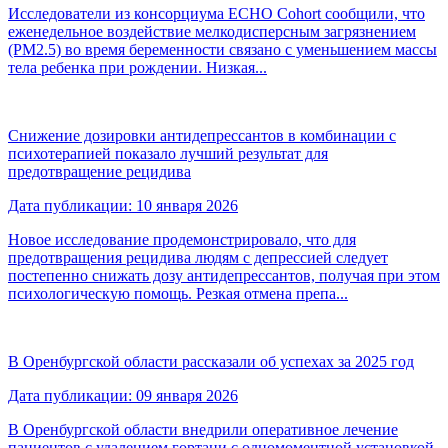
Исследователи из консорциума ECHO Cohort сообщили, что
еженедельное воздействие мелкодисперсным загрязнением
(PM2.5) во время беременности связано с уменьшением массы
тела ребенка при рождении. Низкая...
Снижение дозировки антидепрессантов в комбинации с
психотерапией показало лучший результат для
предотвращение рецидива
Дата публикации: 10 января 2026
Новое исследование продемонстрировало, что для
предотвращения рецидива людям с депрессией следует
постепенно снижать дозу антидепрессантов, получая при этом
психологическую помощь. Резкая отмена препа...
В Оренбургской области рассказали об успехах за 2025 год
Дата публикации: 09 января 2026
В Оренбургской области внедрили оперативное лечение
пациентов с удалением гортани с одномоментной установкой