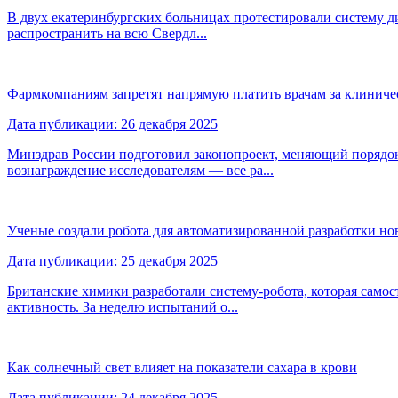
В двух екатеринбургских больницах протестировали систему д
распространить на всю Свердл...
Фармкомпаниям запретят напрямую платить врачам за клиниче
Дата публикации: 26 декабря 2025
Минздрав России подготовил законопроект, меняющий порядо
вознаграждение исследователям — все ра...
Ученые создали робота для автоматизированной разработки н
Дата публикации: 25 декабря 2025
Британские химики разработали систему-робота, которая само
активность. За неделю испытаний о...
Как солнечный свет влияет на показатели сахара в крови
Дата публикации: 24 декабря 2025