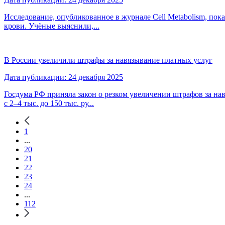
Исследование, опубликованное в журнале Cell Metabolism, пока
крови. Учёные выяснили,...
В России увеличили штрафы за навязывание платных услуг
Дата публикации: 24 декабря 2025
Госдума РФ приняла закон о резком увеличении штрафов за н
с 2–4 тыс. до 150 тыс. ру...
1
...
20
21
22
23
24
...
112