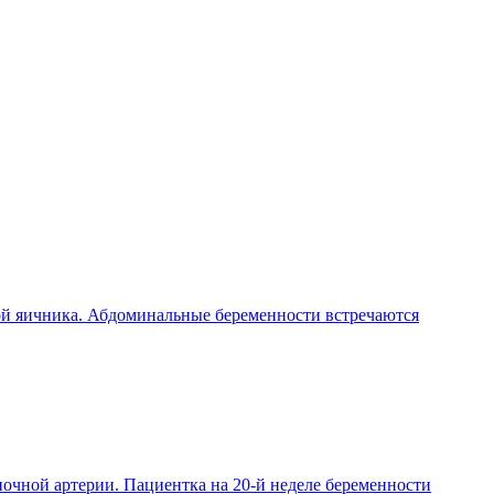
ой яичника. Абдоминальные беременности встречаются
чной артерии. Пациентка на 20-й неделе беременности