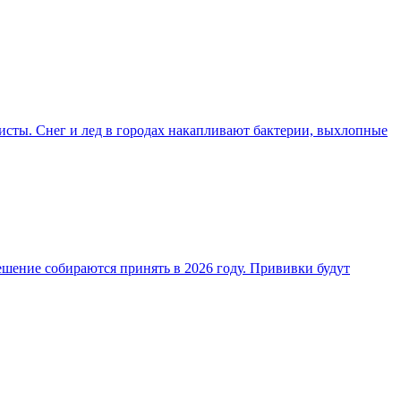
сты. Снег и лед в городах накапливают бактерии, выхлопные
шение собираются принять в 2026 году. Прививки будут