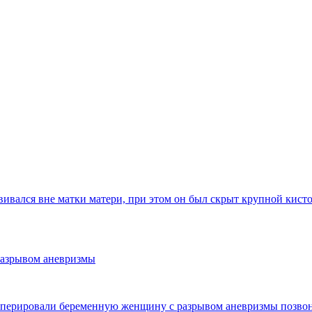
вался вне матки матери, при этом он был скрыт крупной кист
разрывом аневризмы
перировали беременную женщину с разрывом аневризмы позвоно