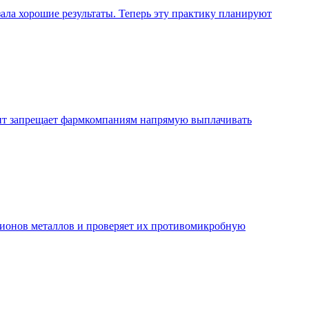
ала хорошие результаты. Теперь эту практику планируют
нт запрещает фармкомпаниям напрямую выплачивать
е ионов металлов и проверяет их противомикробную