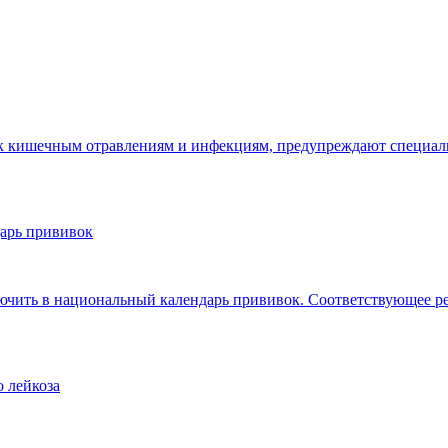
 к кишечным отравлениям и инфекциям, предупреждают специали
арь прививок
ючить в национальный календарь прививок. Соответствующее ре
о лейкоза