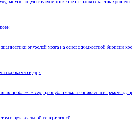
улу, запускающую самоуничтожение стволовых клеток хроничес
крови
 диагностики опухолей мозга на основе жидкостной биопсии кр
ми пороками сердца
ция по проблемам сердца опубликовали обновленные рекоменда
бетом и артериальной гипертензией