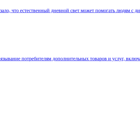
зало, что естественный дневной свет может помогать людям с ди
авязывание потребителям дополнительных товаров и услуг, вкл