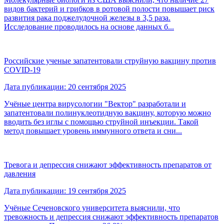
видов бактерий и грибков в ротовой полости повышает риск
развития рака поджелудочной железы в 3,5 раза.
Исследование проводилось на основе данных б...
Российские ученые запатентовали струйную вакцину против
COVID-19
Дата публикации: 20 сентября 2025
Учёные центра вирусологии "Вектор" разработали и
запатентовали полинуклеотидную вакцину, которую можно
вводить без иглы с помощью струйной инъекции. Такой
метод повышает уровень иммунного ответа и сни...
Тревога и депрессия снижают эффективность препаратов от
давления
Дата публикации: 19 сентября 2025
Учёные Сеченовского университета выяснили, что
тревожность и депрессия снижают эффективность препаратов