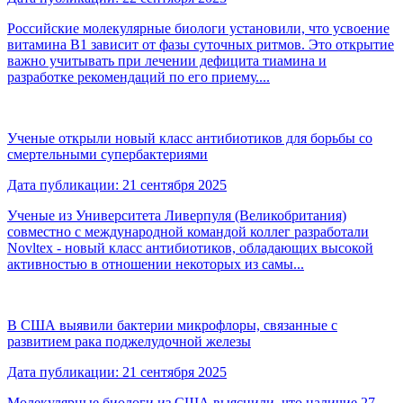
Российские молекулярные биологи установили, что усвоение
витамина B1 зависит от фазы суточных ритмов. Это открытие
важно учитывать при лечении дефицита тиамина и
разработке рекомендаций по его приему....
Ученые открыли новый класс антибиотиков для борьбы со
смертельными супербактериями
Дата публикации: 21 сентября 2025
Ученые из Университета Ливерпуля (Великобритания)
совместно с международной командой коллег разработали
Novltex - новый класс антибиотиков, обладающих высокой
активностью в отношении некоторых из самы...
В США выявили бактерии микрофлоры, связанные с
развитием рака поджелудочной железы
Дата публикации: 21 сентября 2025
Молекулярные биологи из США выяснили, что наличие 27