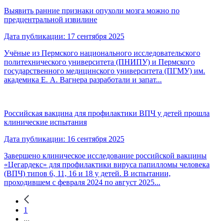
Выявить ранние признаки опухоли мозга можно по
предцентральной извилине
Дата публикации: 17 сентября 2025
Учёные из Пермского национального исследовательского
политехнического университета (ПНИПУ) и Пермского
государственного медицинского университета (ПГМУ) им.
академика Е. А. Вагнера разработали и запат...
Российская вакцина для профилактики ВПЧ у детей прошла
клинические испытания
Дата публикации: 16 сентября 2025
Завершено клиническое исследование российской вакцины
«Цегардекс» для профилактики вируса папилломы человека
(ВПЧ) типов 6, 11, 16 и 18 у детей. В испытании,
проходившем с февраля 2024 по август 2025...
1
...