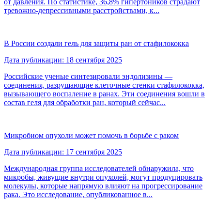
от давления. По статистике, 36,8% гипертоников страдают
тревожно-депрессивными расстройствами, к...
В России создали гель для защиты ран от стафилококка
Дата публикации: 18 сентября 2025
Российские ученые синтезировали эндолизины —
соединения, разрушающие клеточные стенки стафилококка,
вызывающего воспаление в ранах. Эти соединения вошли в
состав геля для обработки ран, который сейчас...
Микробиом опухоли может помочь в борьбе с раком
Дата публикации: 17 сентября 2025
Международная группа исследователей обнаружила, что
микробы, живущие внутри опухолей, могут продуцировать
молекулы, которые напрямую влияют на прогрессирование
рака. Это исследование, опубликованное в...