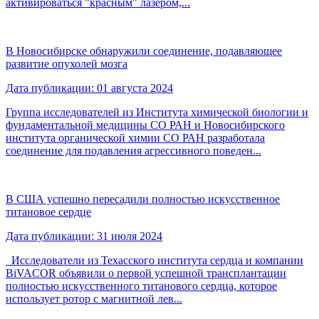
активироваться "красным" лазером,...
В Новосибирске обнаружили соединение, подавляющее
развитие опухолей мозга
Дата публикации: 01 августа 2024
Группа исследователей из Института химической биологии и
фундаментальной медицины СО РАН и Новосибирского
института органической химии СО РАН разработала
соединение для подавления агрессивного поведен...
В США успешно пересадили полностью искусственное
титановое сердце
Дата публикации: 31 июля 2024
Исследователи из Техасского института сердца и компании
BiVACOR объявили о первой успешной трансплантации
полностью искусственного титанового сердца, которое
использует ротор с магнитной лев...