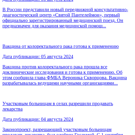
В России представили новый передвижной консультативно-
диагностический центр «Святой Пантелеймон», первый
официально зарегистрированный медицинский поезд. Он
предназначен для оказания медицинской помощ...
Вакцина от колоректального рака готова к применению
Дата публикации: 05 августа 2024
Вакцина против колоректального рака прошла все
доклинические исследования и готова к применению. Об
этом сообщила глава ФМБА Вероника Скворцова. Вакцина
разрабатывалась ведущими научными организациями...
Участковым больницам в селах разрешили продавать
лекарства
Дата публикации: 04 августа 2024
Законопроект, разрешающий участковым больницам
продавать лекарства, был одобрен Госдумой. С 1 сентября