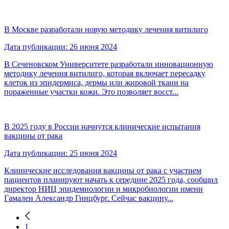
В Москве разработали новую методику лечения витилиго
Дата публикации: 26 июня 2024
В Сеченовском Университете разработали инновационную
методику лечения витилиго, которая включает пересадку
клеток из эпидермиса, дермы или жировой ткани на
пораженные участки кожи. Это позволяет восст...
В 2025 году в России начнутся клинические испытания
вакцины от рака
Дата публикации: 25 июня 2024
Клинические исследования вакцины от рака с участием
пациентов планируют начать к середине 2025 года, сообщил
директор НИЦ эпидемиологии и микробиологии имени
Гамалеи Александр Гинцбург. Сейчас вакцину...
1