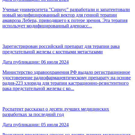
Ученые университета "Сириус" разработали и запатентовали
новый модифицированный вектор для генной терапии
амавроза Лебера, приводящего к потере зрения. Эта терапия
использует модифицированный аденоасс...
Зарегистрирован российский препарат для терапии рака
предстательной железы с костными метастазами
Дата публикации: 06 июля 2024
Министерство здравоохранения РФ выдало регистрационное
удостоверение радиофармацевтическому препарату на основе
радия-223 хлорида для терапии кастрационно-резистентного
рака предстательной железы с ко...
Роспатент рассказал о десяти лучших медицинских
разработках за последний год
Дата публикации: 05 июля 2024
Роспатент представил список из десяти лучших медицинских