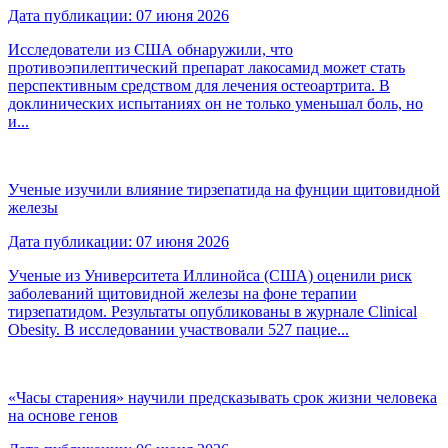
Дата публикации: 07 июня 2026
Исследователи из США обнаружили, что
противоэпилептический препарат лакосамид может стать
перспективным средством для лечения остеоартрита. В
доклинических испытаниях он не только уменьшал боль, но
и...
Ученые изучили влияние тирзепатида на фунции щитовидной
железы
Дата публикации: 07 июня 2026
Ученые из Университета Иллинойса (США) оценили риск
заболеваний щитовидной железы на фоне терапии
тирзепатидом. Результаты опубликованы в журнале Clinical
Obesity. В исследовании участвовали 527 пацие...
«Часы старения» научили предсказывать срок жизни человека
на основе генов