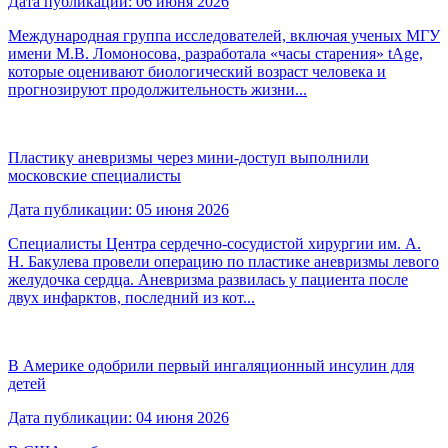
Дата публикации: 06 июня 2026
Международная группа исследователей, включая ученых МГУ
имени М.В. Ломоносова, разработала «часы старения» tAge,
которые оценивают биологический возраст человека и
прогнозируют продолжительность жизни...
Пластику аневризмы через мини-доступ выполнили
московские специалисты
Дата публикации: 05 июня 2026
Специалисты Центра сердечно-сосудистой хирургии им. А.
Н. Бакулева провели операцию по пластике аневризмы левого
желудочка сердца. Аневризма развилась у пациента после
двух инфарктов, последний из кот...
В Америке одобрили первый ингаляционный инсулин для
детей
Дата публикации: 04 июня 2026