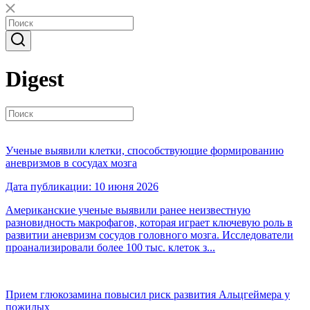
Digest
Ученые выявили клетки, способствующие формированию
аневризмов в сосудах мозга
Дата публикации: 10 июня 2026
Американские ученые выявили ранее неизвестную
разновидность макрофагов, которая играет ключевую роль в
развитии аневризм сосудов головного мозга. Исследователи
проанализировали более 100 тыс. клеток з...
Прием глюкозамина повысил риск развития Альцгеймера у
пожилых