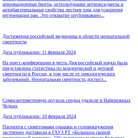
инновационные бинты, использующие антиоксиданты и
антибактериальные свойства листьев хны для ускорения
регенерации ран. Это открытие опубликовано...
Достижения российской медицины в области неонатальной
смертности
Дата публикации: 11 февраля 2024
На пресс-конференции в честь Дня российской науки была
представлена статистика по младенческой и детской
смертности в России, в том числе от онкологических
заболеваний. Неонатальная смертность достигл...
Семисантиметровую опухоль сердца удалили в Набережных
Челнах
Дата публикации: 10 февраля 2024
Пациента с симптомами одышки и головокружения
экстренно доставили в ГАУЗ РТ «Больница скорой
медицинской помощи». Обследование выявило большую