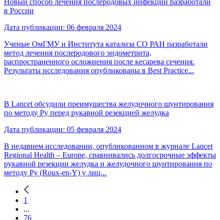
Новый способ лечения послеродовых инфекций разработали
в России
Дата публикации: 06 февраля 2024
Ученые ОмГМУ и Института катализа СО РАН разработали
метод лечения послеродового эндометрита,
распространенного осложнения после кесарева сечения.
Результаты исследования опубликованы в Best Practice...
В Lancet обсудили преимущества желудочного шунтирования
по методу Ру перед рукавной резекцией желудка
Дата публикации: 05 февраля 2024
В недавнем исследовании, опубликованном в журнале Lancet
Regional Health – Europe, сравнивались долгосрочные эффекты
рукавной резекции желудка и желудочного шунтирования по
методу Ру (Roux-en-Y) у лиц...
1
...
76