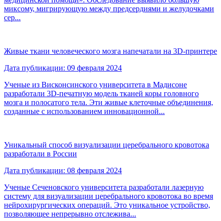
миксому, мигрирующую между предсердиями и желудочками
сер...
Живые ткани человеческого мозга напечатали на 3D-принтере
Дата публикации: 09 февраля 2024
Ученые из Висконсинского университета в Мадисоне
разработали 3D-печатную модель тканей коры головного
мозга и полосатого тела. Эти живые клеточные объединения,
созданные с использованием инновационной...
Уникальный способ визуализации церебрального кровотока
разработали в России
Дата публикации: 08 февраля 2024
Ученые Сеченовского университета разработали лазерную
систему для визуализации церебрального кровотока во время
нейрохирургических операций. Это уникальное устройство,
позволяющее непрерывно отслежива...